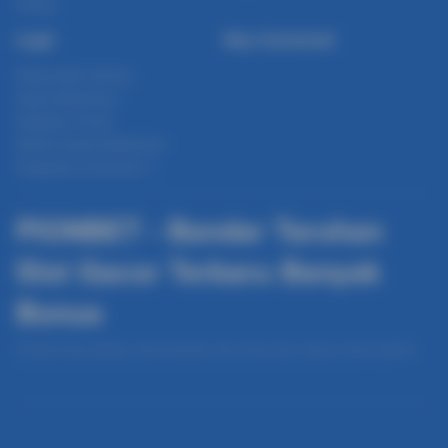
Fishing
Legal
Stay Connected
Responsible Gaming
Syarat &Ketentuan
Kebijakan Privasi
Referral Syarat &Ketentuan
Pengaduan Konsumen
PIONBET - Bandar Taruhan
Slot Gacor Terbaru Banyak
Bonus
Pionbet situs terbaik untuk bermain slot online dan casino online terbaru
dengan modal minim yang penuh dengan jackpot sensasional. Join
sekarang dan mulai bermain di Pionbet slot gacor & live casino
Baca lebih
terpercaya, gampang login, dan langsung klaim bonus besar!
Partner