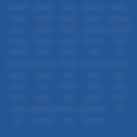
IDNPOKER
IDNArcade
UboBet
SABA Sports
SBOBET
CMD368
NSOFT 88
TFGaming
IDNSLOT
Spin Royal
Level Up
Fat Panda
PG Soft
PragmaticPlay
Microgaming
Slot Mania
Habanero
5G Games
Nolimit City
TTG
Askmeslot
Playtech
PlayStar
Live22
CQ9
Spadegaming
PP 98% RTP
FastSpin
Penguin King
SimplePlay
Booming
Yggdrasil
GMW
BigPot
Reevo
Bgaming
BNG
RedTiger
NetEnt
BTG
Play'n Go
Apparat
Nsoft
Minigame
Evolution
IDNLIVE
Microgaming Live
SA Gaming
Oriental Game
ION
WE
VivoGaming
Ezugi
LuckyStreak