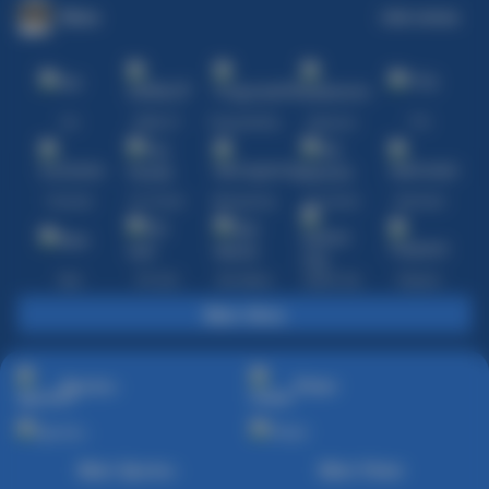
Slots
Lihat semua
Hot
IDNSLOT
PragmaticPlay
Habanero
TTG
Exclusive
Fat Panda
Microgaming
5G Games
Askmeslot
New
PG Soft
Slot Mania
Nolimit City
Playtech
Main Slots
Sports+
Poker
Main Sports+
Main Poker