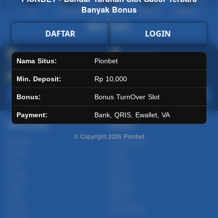
Banyak Bonus
Hot
IDNArcade
PragmaticPlay
Askmeslot
Minigame
Mi
Main Arcade
DAFTAR
LOGIN
Lotto
Fishing
Nama Situs:
Pionbet
Min. Deposit:
Rp 10,000
Main Lotto
Main Fishing
Bonus:
Bonus TurnOver Slot
Payment:
Bank, QRIS, Ewallet, VA
Quick Links
Pionbet
© Copyright 2026
Pionbet
Beranda
Tentang Kami
Sports+
Footer
Slots
Contact
Casino
Deposit
Poker
Withdraw
Lotto
Referral
Arcade
Leaderboard